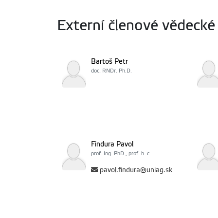
Externí členové vědecké
Bartoš Petr
doc. RNDr. Ph.D.
Findura Pavol
prof. Ing. PhD., prof. h. c.
pavol.findura@uniag.sk