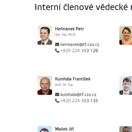
Interní členové vědecké
Heřmánek Petr
doc. Ing. Ph.D.
hermanek@tf.czu.cz
+420
224 38
3 126
Kumhála František
prof. Dr. Ing.
kumhala@tf.czu.cz
+420
224 38
3 135
Mašek Jiří