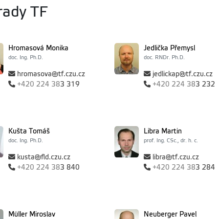
 rady TF
Hromasová Monika
Jedlička Přemysl
doc. Ing. Ph.D.
doc. RNDr. Ph.D.
hromasova@tf.czu.cz
jedlickap@tf.czu.cz
+420
224 38
3 319
+420
224 38
3 232
Kušta Tomáš
Libra Martin
doc. Ing. Ph.D.
prof. Ing. CSc., dr. h. c.
kusta@fld.czu.cz
libra@tf.czu.cz
+420
224 38
3 840
+420
224 38
3 284
Müller Miroslav
Neuberger Pavel