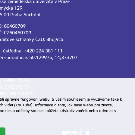
ská zemědělská univerzita v Praze
mýcká 129
5 00 Praha-Suchdol
O: 60460709
Č: CZ60460709
 datové schránky ČZU: 3hdj9cb
l. ústředna: +420 224 381 111
S souřadnice: 50,129976, 14,373707
C: 999912570
D: E10209207
NS: 360576495
ili správné fungování webu. S vaším souhlasem je využíváme také k
ch videí (YouTube). Informace o tom, jak naše weby používáte,
u cookies a udělený souhlas můžete kdykoliv změnit nebo odvolat v