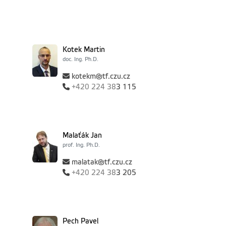
Kotek Martin
doc. Ing. Ph.D.
kotekm@tf.czu.cz
+420
224 38
3 115
Malaťák Jan
prof. Ing. Ph.D.
malatak@tf.czu.cz
+420
224 38
3 205
Pech Pavel