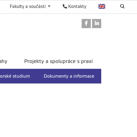
Fakulty a součásti
Kontakty
Odkaz na Facebook
Odkaz na Linked
ahy
Projekty a spolupráce s praxí
orské studium
Dokumenty a informace