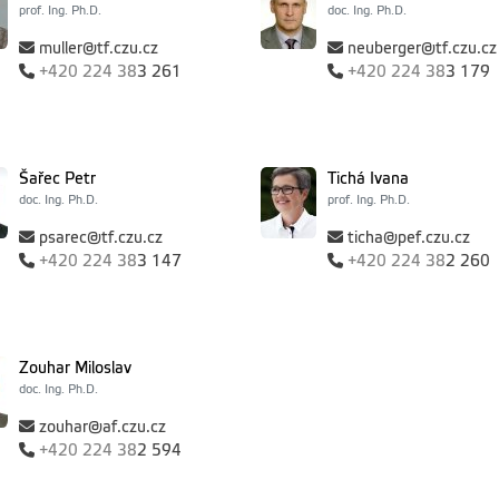
prof. Ing. Ph.D.
doc. Ing. Ph.D.
muller@tf.czu.cz
neuberger@tf.czu.cz
+420
224 38
3 261
+420
224 38
3 179
Šařec Petr
Tichá Ivana
doc. Ing. Ph.D.
prof. Ing. Ph.D.
psarec@tf.czu.cz
ticha@pef.czu.cz
+420
224 38
3 147
+420
224 38
2 260
Zouhar Miloslav
doc. Ing. Ph.D.
zouhar@af.czu.cz
+420
224 38
2 594