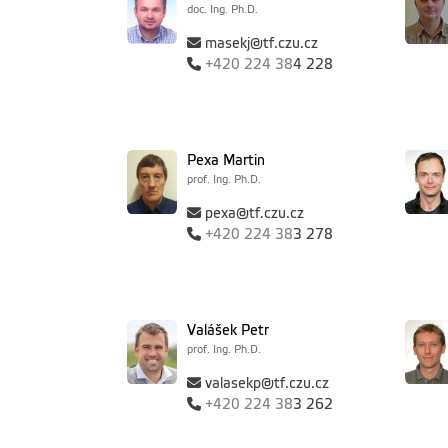
doc. Ing. Ph.D.
masekj@tf.czu.cz
+420
224 38
4 228
Pexa Martin
prof. Ing. Ph.D.
pexa@tf.czu.cz
+420
224 38
3 278
Valášek Petr
prof. Ing. Ph.D.
valasekp@tf.czu.cz
+420
224 38
3 262