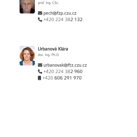
prof. Ing. CSc.
pech@fzp.czu.cz
+420
224 38
2 132
Urbanová Klára
doc. Ing. Ph.D.
urbanovak@ftz.czu.cz
+420
224 38
2 960
+420
606 291 970