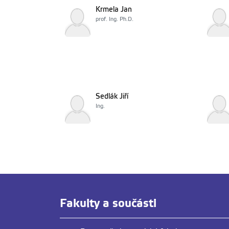
Krmela Jan
prof. Ing. Ph.D.
Sedlák Jiří
Ing.
Fakulty a součásti