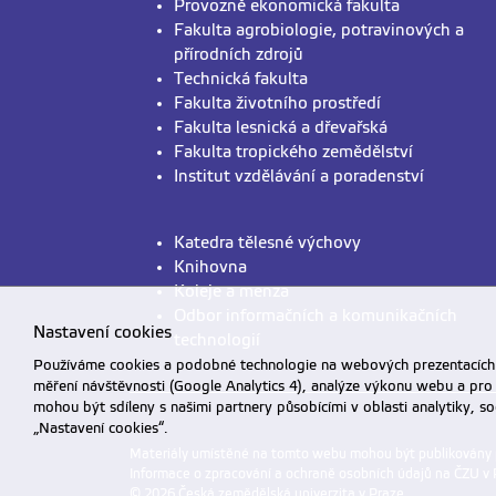
Provozně ekonomická fakulta
Fakulta agrobiologie, potravinových a
přírodních zdrojů
Technická fakulta
Fakulta životního prostředí
Fakulta lesnická a dřevařská
Fakulta tropického zemědělství
Institut vzdělávání a poradenství
Katedra tělesné výchovy
Knihovna
Koleje a menza
Odbor informačních a komunikačních
Nastavení cookies
technologií
Používáme cookies a podobné technologie na webových prezentacích Č
měření návštěvnosti (Google Analytics 4), analýze výkonu webu a pro
mohou být sdíleny s našimi partnery působícími v oblasti analytiky, s
„Nastavení cookies“.
Materiály umístěné na tomto webu mohou být publikovány
Informace o zpracování a ochraně osobních údajů na ČZU v 
© 2026 Česká zemědělská univerzita v Praze