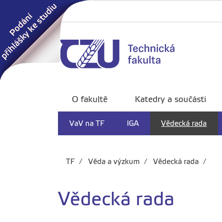
O fakultě
Katedry a součásti
VaV na TF
IGA
Vědecká rada
TF
Věda a výzkum
Vědecká rada
Vědecká rada