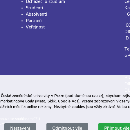
Uchazeči o studium
Če
Studenti
Ka
Absolventi
16
Partneři
IČ
Veřejnost
DI
ID
Te
GP
PI
OI
DU
eské zemědělské univerzity v Praze (pod doménou czu.cz), abychom zajist
 marketingové účely (Meta, Sklik, Google Ads), včetně zobrazování vložený
ociálních médií a online reklamy. Nezbytné cookies jsou vždy aktivní. Volb
 pouze se souhlasem ČZU.
Praze
.
Nastavení
Odmítnout vše
Přijmout vše