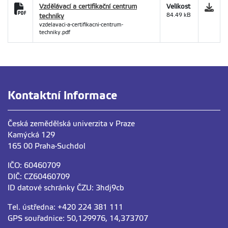
Vzdělávací a certifikační centrum
Velikost
techniky
84.49 kB
vzdelavaci-a-certifikacni-centrum-
techniky.pdf
Kontaktní informace
Česká zemědělská univerzita v Praze
Kamýcká 129
165 00 Praha-Suchdol
IČO: 60460709
DIČ: CZ60460709
ID datové schránky ČZU: 3hdj9cb
Tel. ústředna: +420 224 381 111
GPS souřadnice: 50,129976, 14,373707