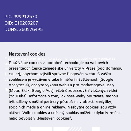
PIC: 999912570
OID: E10209207
DUNS: 360576495
Nastavení cookies
Materiály umístěné na tomto webu mohou být publikovány pouze se
Používáme cookies a podobné technologie na webových
souhlasem ČZU.
prezentacích České zemědělské univerzity v Praze (pod doménou
Informace o zpracování a ochraně osobních údajů na ČZU v Praze
.
czu.cz), abychom zajistili správné fungování webu. S vaším
© 2026 Česká zemědělská univerzita v Praze
souhlasem je využíváme také k měření návštěvnosti (Google
Všechna práva vyhrazena
Analytics 4), analýze výkonu webu a pro marketingové účely
Nastavení cookies
(Meta, Sklik, Google Ads), včetně zobrazování vložených videí
(YouTube). Informace o tom, jak naše weby používáte, mohou
být sdíleny s našimi partnery působícími v oblasti analytiky,
sociálních médií a online reklamy. Nezbytné cookies jsou vždy
aktivní. Volbu cookies a udělený souhlas můžete kdykoliv změnit
nebo odvolat v „Nastavení cookies“.