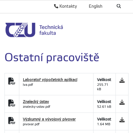
Kontakty
English
Ostatní pracoviště
Laboratoř výpočetních aplikací
Velikost
lva.pdf
255.71
kB
Znalecký ústav
Velikost
znalecky-ustav.pdf
52.61 kB
Výzkumný a vývojový pivovar
Velikost
pivovar.pdf
1.64 MB