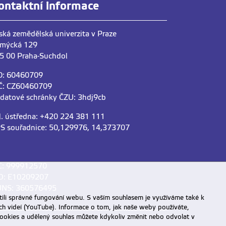
dvorakovas@tf.czu.cz
ontaktní informace
+420
224 38
3 240
ská zemědělská univerzita v Praze
mýcká 129
Čermák Jakub
5 00 Praha-Suchdol
Ing.
cermakjak@tf.czu.cz
O: 60460709
Č: CZ60460709
 datové schránky ČZU: 3hdj9cb
l. ústředna: +420 224 381 111
Hora Jan
S souřadnice: 50,129976, 14,373707
RNDr. Ph.D.
horaj@tf.czu.cz
+420
224 38
3 231
C: 999912570
D: E10209207
NS: 360576495
Lev Jakub
ili správné fungování webu. S vaším souhlasem je využíváme také k
Ing. Ph.D.
ch videí (YouTube). Informace o tom, jak naše weby používáte,
jlev@tf.czu.cz
u cookies a udělený souhlas můžete kdykoliv změnit nebo odvolat v
+420
224 38
3 281