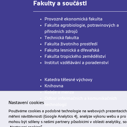
Fakulty a součásti
Provozně ekonomická fakulta
Fakulta agrobiologie, potravinových a
přírodních zdrojů
Technická fakulta
Fakulta životního prostředí
Fakulta lesnická a dřevařská
Fakulta tropického zemědělství
Institut vzdělávání a poradenství
Katedra tělesné výchovy
Knihovna
Koleje a menza
Odbor informačních a komunikačních
Nastavení cookies
technologií
Používáme cookies a podobné technologie na webových prezentacích Č
měření návštěvnosti (Google Analytics 4), analýze výkonu webu a pro
mohou být sdíleny s našimi partnery působícími v oblasti analytiky, s