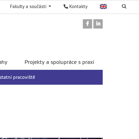
Fakulty a součásti
Kontakty
Odkaz na Facebook
Odkaz na Linked
ahy
Projekty a spolupráce s praxí
statní pracoviště