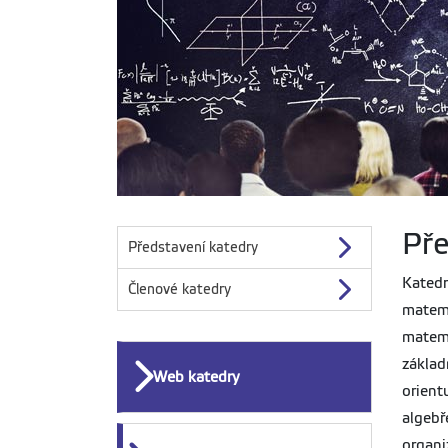
Pře
Představení katedry
Katedr
Členové katedry
matema
matema
základ
Web katedry
orient
algebř
organi