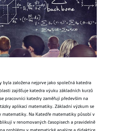
y byla založena nejprve jako společná katedra
lasti zajišťuje katedra výuku základních kurzů
e pracovníci katedry zaměřují především na
otázky aplikací matematiky. Základní výzkum se
iky matematiky. Na Katedře matematiky působí v
blikují v renomovaných časopisech a pravidelně
í na problémy v matematické analýze a didaktice