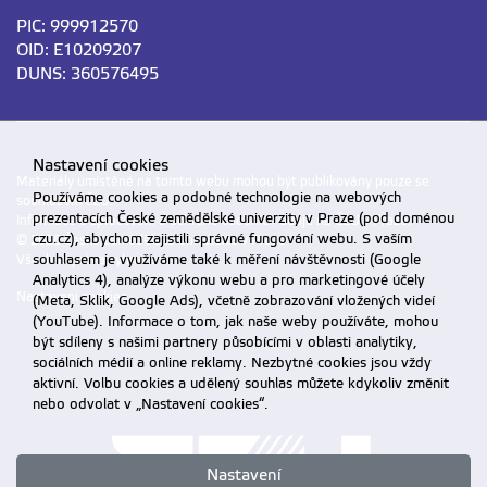
PIC: 999912570
OID: E10209207
Hart Jan
jhart@tf.czu.cz
DUNS: 360576495
doc. Ing. Ph.D.
+420
224 38
3 330
Nastavení cookies
Materiály umístěné na tomto webu mohou být publikovány pouze se
Používáme cookies a podobné technologie na webových
souhlasem ČZU.
Jelínek Zdeněk
jelinekzdenek@tf.czu.cz
prezentacích České zemědělské univerzity v Praze (pod doménou
Informace o zpracování a ochraně osobních údajů na ČZU v Praze
.
Ing.
czu.cz), abychom zajistili správné fungování webu. S vaším
© 2026 Česká zemědělská univerzita v Praze
souhlasem je využíváme také k měření návštěvnosti (Google
Všechna práva vyhrazena
Analytics 4), analýze výkonu webu a pro marketingové účely
Nastavení cookies
(Meta, Sklik, Google Ads), včetně zobrazování vložených videí
(YouTube). Informace o tom, jak naše weby používáte, mohou
být sdíleny s našimi partnery působícími v oblasti analytiky,
Jindra Petr
jindrap@tf.czu.cz
sociálních médií a online reklamy. Nezbytné cookies jsou vždy
Ing. Ph.D.
aktivní. Volbu cookies a udělený souhlas můžete kdykoliv změnit
+420
224 38
3 153
nebo odvolat v „Nastavení cookies“.
Nastavení