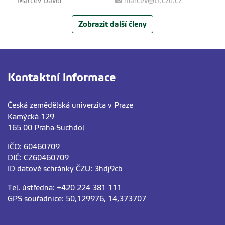
Marčev David
marcev@tf.czu.cz
Ing. Ph.D.
+420
224 38
3 111
Zobrazit další členy
Sekretariát
Zvolská Jana
zvolska@tf.czu.cz
+420
224 38
3 107
Kontaktní informace
Pedagogové
Česká zemědělská univerzita v Praze
Mařík Jakub
marikj@tf.czu.cz
Kamýcká 129
doc. Ing. Ph.D.
+420
224 38
3 112
165 00 Praha-Suchdol
IČO: 60460709
DIČ: CZ60460709
ID datové schránky ČZU: 3hdj9cb
Marčev David
marcev@tf.czu.cz
Tel. ústředna: +420 224 381 111
Ing. Ph.D.
+420
224 38
3 111
GPS souřadnice: 50,129976, 14,373707