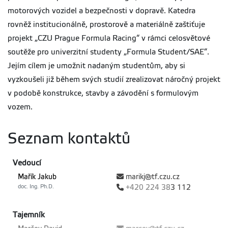
motorových vozidel a bezpečnosti v dopravě. Katedra
rovněž institucionálně, prostorově a materiálně zaštiťuje
projekt „CZU Prague Formula Racing“ v rámci celosvětové
soutěže pro univerzitní studenty „Formula Student/SAE“.
Jejím cílem je umožnit nadaným studentům, aby si
vyzkoušeli již během svých studií zrealizovat náročný projekt
v podobě konstrukce, stavby a závodění s formulovým
vozem.
Seznam kontaktů
Vedoucí
Mařík Jakub
marikj@tf.czu.cz
doc. Ing. Ph.D.
+420
224 38
3 112
Tajemník