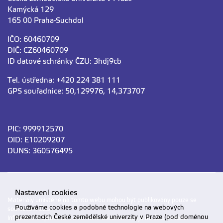
Kamýcká 129
165 00 Praha-Suchdol
IČO: 60460709
DIČ: CZ60460709
Zhao Shuran
zhao@tf.czu.cz
ID datové schránky ČZU: 3hdj9cb
Ing. Ph.D.
+420
224 38
3 148
Tel. ústředna: +420 224 381 111
GPS souřadnice: 50,129976, 14,373707
Mimra Miroslav
mimra@tf.czu.cz
PIC: 999912570
Ing. MBA, Ph.D.
+420
224 38
3 145
OID: E10209207
DUNS: 360576495
Altmann Vlastimil
altv@tf.czu.cz
Nastavení cookies
Materiály umístěné na tomto webu mohou být publikovány pouze se
doc. Ing. Ph.D.
+420
224 38
3 144
Používáme cookies a podobné technologie na webových
souhlasem ČZU.
prezentacích České zemědělské univerzity v Praze (pod doménou
Informace o zpracování a ochraně osobních údajů na ČZU v Praze
.