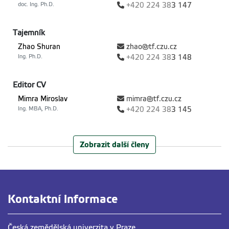
doc. Ing. Ph.D.
+420
224 38
3 147
Tajemník
Zhao Shuran
zhao@tf.czu.cz
Ing. Ph.D.
+420
224 38
3 148
Editor CV
Mimra Miroslav
mimra@tf.czu.cz
Ing. MBA, Ph.D.
+420
224 38
3 145
Sekretariát
Zobrazit další členy
Nalezencová Jana
naljan@tf.czu.cz
+420
224 38
3 149
Pedagogové
Kontaktní informace
Šařec Petr
psarec@tf.czu.cz
doc. Ing. Ph.D.
+420
224 38
3 147
Česká zemědělská univerzita v Praze