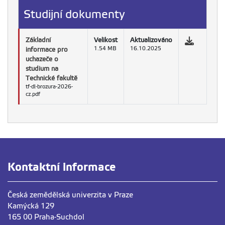
Studijní dokumenty
Základní
Velikost
Aktualizováno
informace pro
1.54 MB
16.10.2025
uchazeče o
studium na
Technické fakultě
tf-dl-brozura-2026-
cz.pdf
Kontaktní informace
Česká zemědělská univerzita v Praze
Kamýcká 129
165 00 Praha-Suchdol