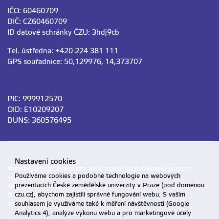
IČO: 60460709
DIČ: CZ60460709
ID datové schránky ČZU: 3hdj9cb
Tel. ústředna: +420 224 381 111
GPS souřadnice: 50,129976, 14,373707
PIC: 999912570
OID: E10209207
DUNS: 360576495
Nastavení cookies
Materiály umístěné na tomto webu mohou být publikovány pouze se
Používáme cookies a podobné technologie na webových
souhlasem ČZU.
prezentacích České zemědělské univerzity v Praze (pod doménou
Informace o zpracování a ochraně osobních údajů na ČZU v Praze
.
czu.cz), abychom zajistili správné fungování webu. S vaším
© 2026 Česká zemědělská univerzita v Praze
souhlasem je využíváme také k měření návštěvnosti (Google
Všechna práva vyhrazena
Analytics 4), analýze výkonu webu a pro marketingové účely