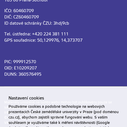
165 00 Praha-Suchdol
IČO: 60460709
DIČ: CZ60460709
ID datové schránky ČZU: 3hdj9cb
Tel. ústředna: +420 224 381 111
GPS souřadnice: 50,129976, 14,373707
PIC: 999912570
OID: E10209207
DUNS: 360576495
Nastavení cookies
Materiály umístěné na tomto webu mohou být publikovány pouze se
Používáme cookies a podobné technologie na webových
souhlasem ČZU.
prezentacích České zemědělské univerzity v Praze (pod doménou
Informace o zpracování a ochraně osobních údajů na ČZU v Praze
.
czu.cz), abychom zajistili správné fungování webu. S vaším
© 2026 Česká zemědělská univerzita v Praze
souhlasem je využíváme také k měření návštěvnosti (Google
Všechna práva vyhrazena