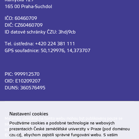
165 00 Praha-Suchdol
IČO: 60460709
DIČ: CZ60460709
ID datové schránky ČZU: 3hdj9cb
Tel. ústředna: +420 224 381 111
GPS souřadnice: 50,129976, 14,373707
PIC: 999912570
OID: E10209207
DUNS: 360576495
Nastavení cookies
Materiály umístěné na tomto webu mohou být publikovány pouze se
Používáme cookies a podobné technologie na webových
souhlasem ČZU.
prezentacích České zemědělské univerzity v Praze (pod doménou
Informace o zpracování a ochraně osobních údajů na ČZU v Praze
.
czu.cz), abychom zajistili správné fungování webu. S vaším
© 2026 Česká zemědělská univerzita v Praze