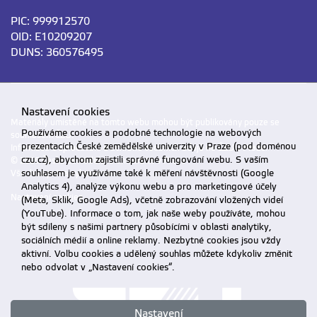
PIC: 999912570
OID: E10209207
DUNS: 360576495
Nastavení cookies
Materiály umístěné na tomto webu mohou být publikovány pouze se
Používáme cookies a podobné technologie na webových
souhlasem ČZU.
prezentacích České zemědělské univerzity v Praze (pod doménou
Informace o zpracování a ochraně osobních údajů na ČZU v Praze
.
czu.cz), abychom zajistili správné fungování webu. S vaším
© 2026 Česká zemědělská univerzita v Praze
souhlasem je využíváme také k měření návštěvnosti (Google
Všechna práva vyhrazena
Analytics 4), analýze výkonu webu a pro marketingové účely
Nastavení cookies
(Meta, Sklik, Google Ads), včetně zobrazování vložených videí
(YouTube). Informace o tom, jak naše weby používáte, mohou
být sdíleny s našimi partnery působícími v oblasti analytiky,
sociálních médií a online reklamy. Nezbytné cookies jsou vždy
aktivní. Volbu cookies a udělený souhlas můžete kdykoliv změnit
nebo odvolat v „Nastavení cookies“.
Nastavení