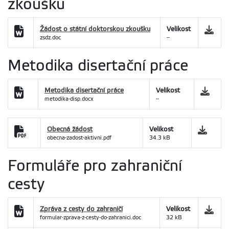
zkoušku
Žádost o státní doktorskou zkoušku
Velikost
zsdz.doc
--
Metodika disertační práce
Metodika disertační práce
Velikost
metodika-disp.docx
--
Obecná žádost
Velikost
obecna-zadost-aktivni.pdf
34.3 kB
Formuláře pro zahraniční
cesty
Zpráva z cesty do zahraničí
Velikost
formular-zprava-z-cesty-do-zahranici.doc
32 kB