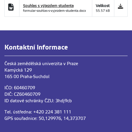
Souhlas s výjezdem studenta
Velikost
formular-souhlas-s-vyjezdem-studenta.docx
55.57 kB
Kontaktní informace
Česká zemědělská univerzita v Praze
Kamýcká 129
165 00 Praha-Suchdol
IČO: 60460709
DIČ: CZ60460709
ID datové schránky ČZU: 3hdj9cb
Tel. ústředna: +420 224 381 111
GPS souřadnice: 50,129976, 14,373707