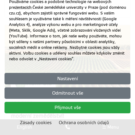
Používáme cookies a podobné technologie na webových
prezentacích České zemědělské univerzity v Praze (pod doménou
Číst dále
czu.cz), abychom zajistili správné fungování webu. S vaším
souhlasem je využíváme také k měření návštěvnosti (Google
Analytics 4), analýze výkonu webu a pro marketingové účely
(Meta, Sklik, Google Ads), včetně zobrazování vložených videí
(YouTube). Informace o tom, jak naše weby používáte, mohou
být sdíleny s našimi partnery působícími v oblasti analytiky,
sociálních médií a online reklamy. Nezbytné cookies jsou vždy
aktivní. Volbu cookies a udělený souhlas můžete kdykoliv změnit
nebo odvolat v „Nastavení cookies“.
Nastavení
Odmítnout vše
16.3.2026
Přijmout vše
AGRI GIS – nový evropský projekt pro
moderní zemědělství!
Zásady cookies
Ochrana osobních údajů
English
☰ Menu